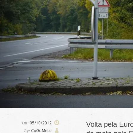
Volta pela Eur
05/10/2012
On:
CoGuMeLo
By: