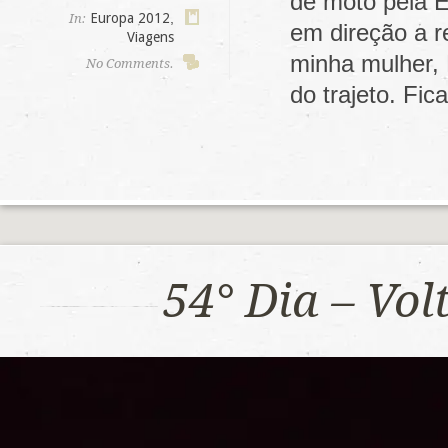
de moto pela E
Europa 2012
,
In:
em direção a r
Viagens
minha mulher,
No Comments.
do trajeto. F
54° Dia – Vo