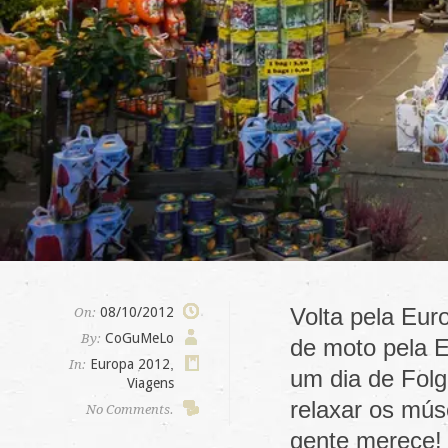
Volta pela Eur
08/10/2012
On:
CoGuMeLo
By:
de moto pela E
Europa 2012
,
In:
um dia de Fol
Viagens
relaxar os mús
No Comments.
gente merece!