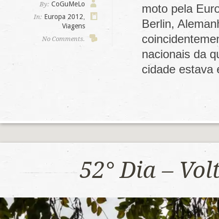
CoGuMeLo
By:
moto pela Euro
Europa 2012
,
In:
Berlin, Aleman
Viagens
coincidenteme
No Comments.
nacionais da q
cidade estava
52° Dia – Vo