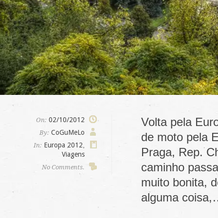
Volta pela Eur
02/10/2012
On:
CoGuMeLo
By:
de moto pela E
Europa 2012
,
In:
Praga, Rep. Ch
Viagens
caminho passa
No Comments.
muito bonita, 
alguma coisa,