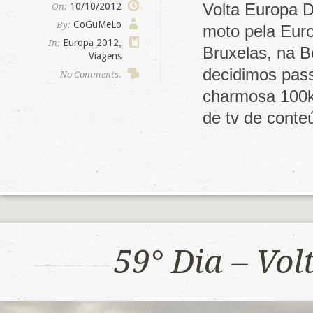
Volta Europa D
10/10/2012
On:
CoGuMeLo
By:
moto pela Euro
Europa 2012
,
In:
Bruxelas, na B
Viagens
decidimos pas
No Comments.
charmosa 100k
de tv de cont
59° Dia – Vo