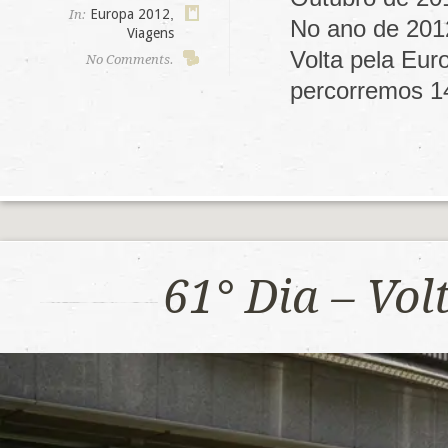
Europa 2012
,
In:
No ano de 201
Viagens
Volta pela Eu
No Comments.
percorremos 1
61° Dia – Vo