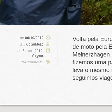
Volta pela Eur
06/10/2012
On:
CoGuMeLo
By:
de moto pela E
Europa 2012
,
In:
Meinerzhagen 
Viagens
fizemos uma p
No Comments.
leva o mesmo 
seguimos via