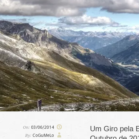
Um Giro pela 
03/06/2014
On:
CoGuMeLo
By:
Outubro de 20