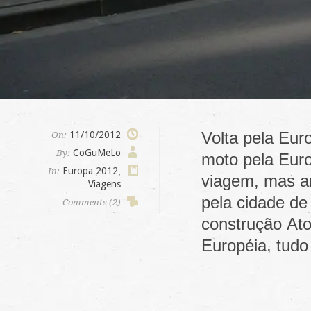
Volta pela Eur
11/10/2012
On:
CoGuMeLo
By:
moto pela Euro
Europa 2012
,
In:
viagem, mas an
Viagens
pela cidade de
Comments (2)
construção At
Européia, tudo