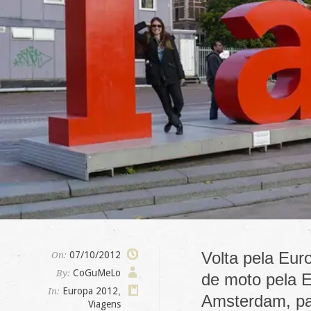
Volta pela Eur
07/10/2012
On:
CoGuMeLo
By:
de moto pela E
Europa 2012
,
In:
Amsterdam, pa
Viagens