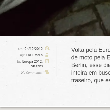
Volta pela Eur
04/10/2012
On:
CoGuMeLo
By:
de moto pela E
Europa 2012
,
In:
Berlin, esse di
Viagens
inteira em bus
No Comments.
traseiro, que