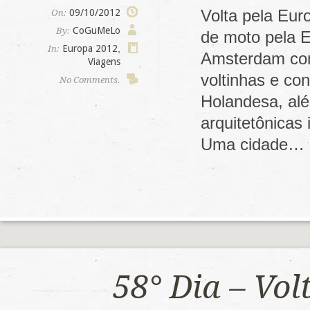
Volta pela Eur
09/10/2012
On:
CoGuMeLo
By:
de moto pela E
Europa 2012
,
In:
Amsterdam com
Viagens
voltinhas e co
No Comments.
Holandesa, alé
arquitetônicas
Uma cidade…
58° Dia – Vo