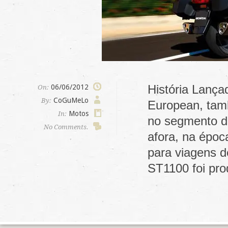
História Lança
06/06/2012
On:
CoGuMeLo
By:
European, tam
Motos
In:
no segmento d
No Comments.
afora, na épo
para viagens d
ST1100 foi pr