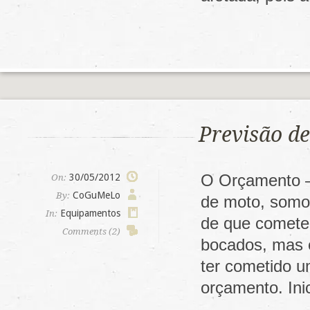
Previsão d
O Orçamento –
30/05/2012
On:
CoGuMeLo
By:
de moto, somos
Equipamentos
In:
de que comete
Comments (2)
bocados, mas 
ter cometido u
orçamento. In