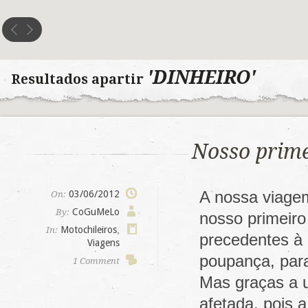
'DINHEIRO'
Resultados apartir
Nosso prime
A nossa viage
03/06/2012
On:
CoGuMeLo
By:
nosso primeiro
Motochileiros
,
In:
precedentes à
Viagens
poupança, para
1 Comment
Mas graças a u
afetada, pois