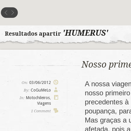
'HUMERUS'
Resultados apartir
Nosso prime
A nossa viage
03/06/2012
On:
CoGuMeLo
By:
nosso primeiro
Motochileiros
,
In:
precedentes à
Viagens
poupança, para
1 Comment
Mas graças a u
afetada, pois