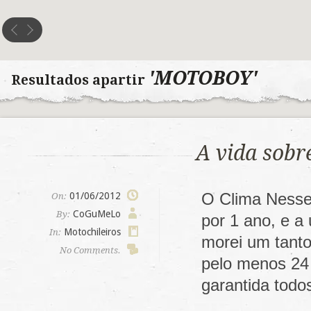
'MOTOBOY'
Resultados apartir
A vida sobr
O Clima Nesses
01/06/2012
On:
CoGuMeLo
By:
por 1 ano, e a 
Motochileiros
In:
morei um tanto 
No Comments.
pelo menos 24 
garantida todo