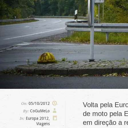
Volta pela Eur
05/10/2012
On:
CoGuMeLo
By:
de moto pela E
Europa 2012
,
In:
em direção a r
Viagens