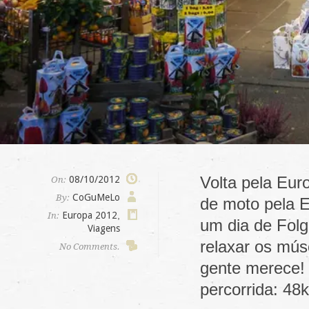
Volta pela Eur
08/10/2012
On:
CoGuMeLo
By:
de moto pela E
Europa 2012
,
In:
um dia de Fol
Viagens
relaxar os mús
No Comments.
gente merece!
percorrida: 4