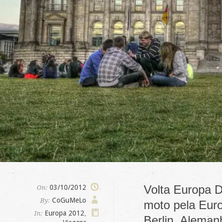
Volta Europa D
03/10/2012
On:
CoGuMeLo
By:
moto pela Euro
Europa 2012
,
In:
Berlin, Aleman