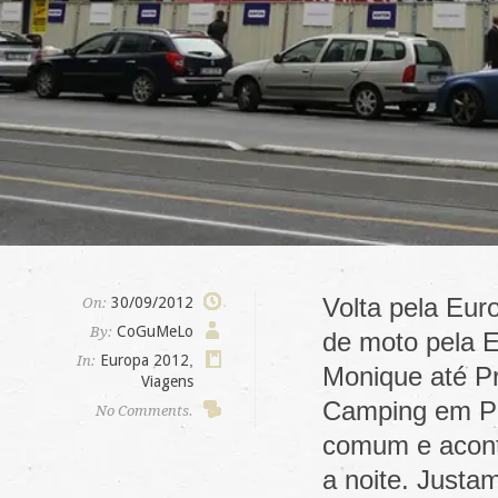
Volta pela Eur
30/09/2012
On:
CoGuMeLo
By:
de moto pela E
Europa 2012
,
In:
Monique até P
Viagens
Camping em Pr
No Comments.
comum e aconte
a noite. Justa