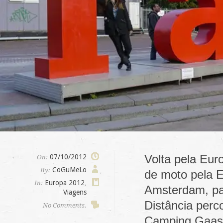
Volta pela Eur
07/10/2012
On:
CoGuMeLo
By:
de moto pela E
Europa 2012
,
In:
Amsterdam, pa
Viagens
Distância per
No Comments.
Camping Gaas