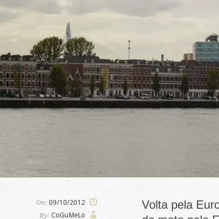
Volta pela Eur
09/10/2012
On:
CoGuMeLo
By: