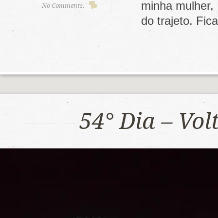
minha mulher,
No Comments.
do trajeto. F
54° Dia – Vo