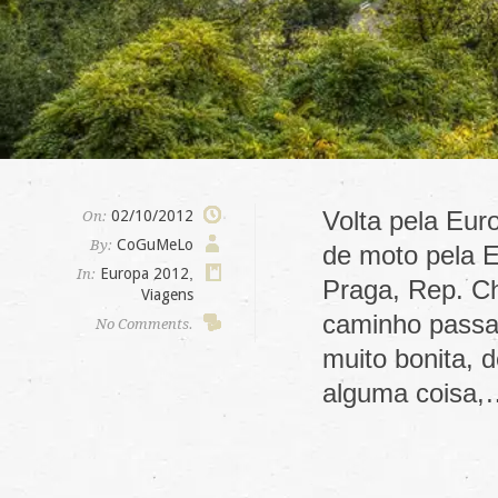
Volta pela Eur
02/10/2012
On:
CoGuMeLo
By:
de moto pela E
Europa 2012
,
In:
Praga, Rep. Ch
Viagens
caminho passa
No Comments.
muito bonita, 
alguma coisa,