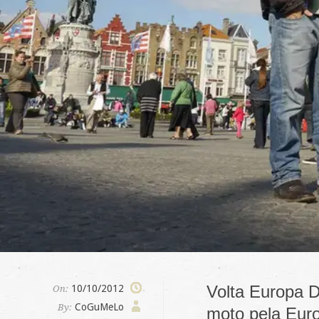
Volta Europa D
10/10/2012
On:
CoGuMeLo
By:
moto pela Euro