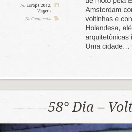
de moto pela E
Europa 2012
,
In:
Amsterdam com
Viagens
voltinhas e co
No Comments.
Holandesa, alé
arquitetônicas
Uma cidade…
58° Dia – Vo