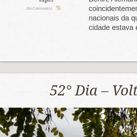
Viagens
coincidenteme
No Comments.
nacionais da q
cidade estava
52° Dia – Vo