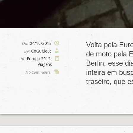
Volta pela Eur
04/10/2012
On:
CoGuMeLo
By:
de moto pela E
Europa 2012
,
In:
Berlin, esse di
Viagens
inteira em bus
No Comments.
traseiro, que