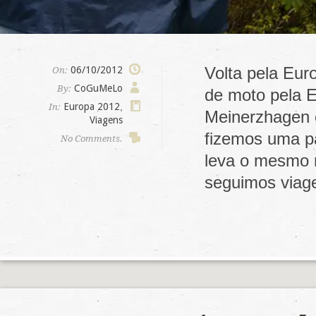
Volta pela Eur
06/10/2012
On:
CoGuMeLo
By:
de moto pela E
Europa 2012
,
In:
Meinerzhagen 
Viagens
fizemos uma p
No Comments.
leva o mesmo 
seguimos via