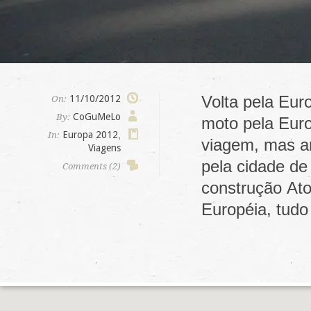
Volta pela Eur
11/10/2012
On:
CoGuMeLo
By:
moto pela Euro
Europa 2012
,
In:
viagem, mas an
Viagens
pela cidade de
Comments (2)
construção At
Européia, tudo