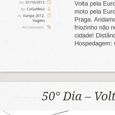
Volta pela Eur
01/10/2012
On:
CoGuMeLo
By:
moto pela Euro
Europa 2012
,
In:
Praga. Andamos
Viagens
friozinho não 
No Comments.
cidade! Distân
Hospedagem: 
50° Dia – Vo