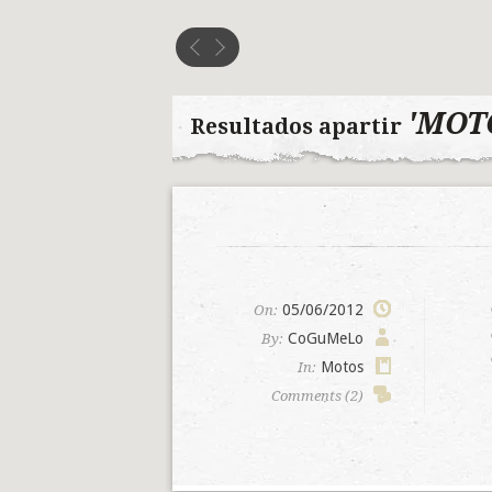
'MOT
Resultados apartir
05/06/2012
On:
CoGuMeLo
By:
Motos
In:
Comments (2)