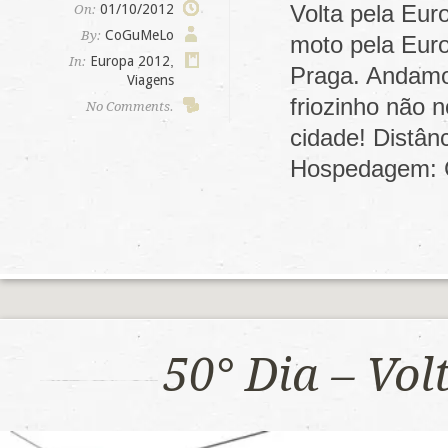
Volta pela Eur
01/10/2012
On:
CoGuMeLo
By:
moto pela Euro
Europa 2012
,
In:
Praga. Andamos
Viagens
friozinho não 
No Comments.
cidade! Distân
Hospedagem: 
50° Dia – Vo