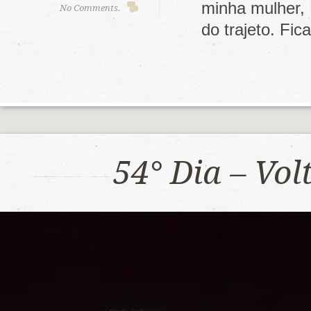
minha mulher,
No Comments.
do trajeto. F
54° Dia – Vo