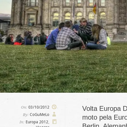
Volta Europa D
03/10/2012
On:
CoGuMeLo
By:
moto pela Euro
Europa 2012
,
In:
Berlin, Aleman