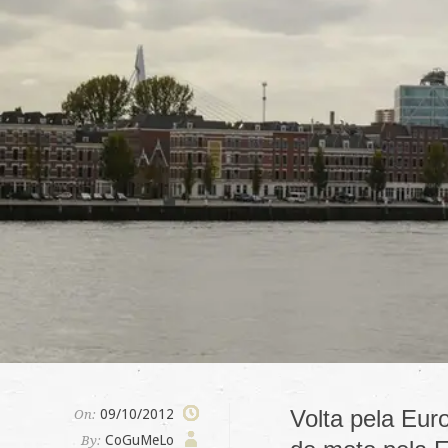
Volta pela Eur
09/10/2012
On:
CoGuMeLo
By: