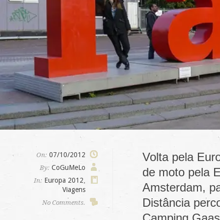
Volta pela Eur
07/10/2012
On:
CoGuMeLo
By:
de moto pela E
Europa 2012
,
In:
Amsterdam, pa
Viagens
Distância per
No Comments.
Camping Gaas