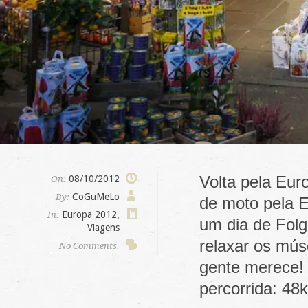
Volta pela Eur
08/10/2012
On:
CoGuMeLo
By:
de moto pela E
Europa 2012
,
In:
um dia de Fol
Viagens
relaxar os mús
No Comments.
gente merece!
percorrida: 4