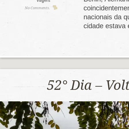
Viagens
coincidenteme
No Comments.
nacionais da q
cidade estava
52° Dia – Vo