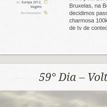
Europa 2012
,
In:
Bruxelas, na B
Viagens
decidimos pas
No Comments.
charmosa 100k
de tv de cont
59° Dia – Vo