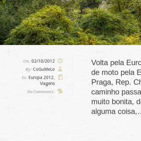
Volta pela Eur
02/10/2012
On:
CoGuMeLo
By:
de moto pela E
Europa 2012
,
In:
Praga, Rep. Ch
Viagens
caminho passa
No Comments.
muito bonita, 
alguma coisa,