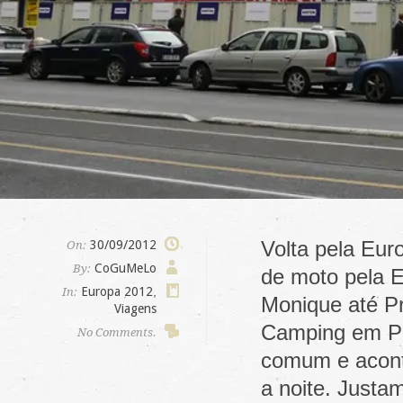
Volta pela Eur
30/09/2012
On:
CoGuMeLo
By:
de moto pela E
Europa 2012
,
In:
Monique até P
Viagens
Camping em Pr
No Comments.
comum e aconte
a noite. Justa