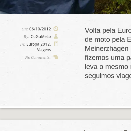
Volta pela Eur
06/10/2012
On:
CoGuMeLo
By:
de moto pela E
Europa 2012
,
In:
Meinerzhagen 
Viagens
fizemos uma p
No Comments.
leva o mesmo 
seguimos via