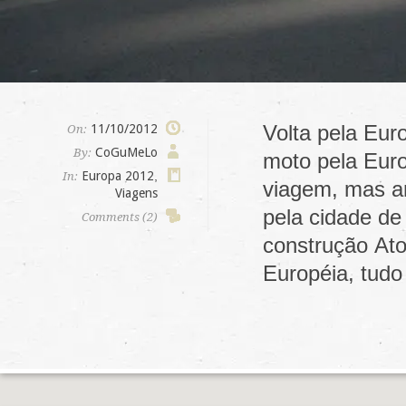
Volta pela Eur
11/10/2012
On:
CoGuMeLo
By:
moto pela Euro
Europa 2012
,
In:
viagem, mas an
Viagens
pela cidade de
Comments (2)
construção At
Européia, tudo