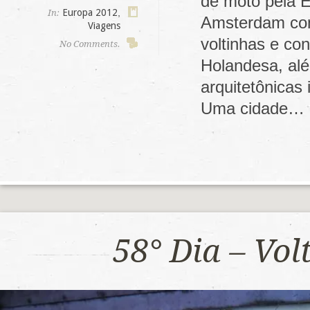
de moto pela E
Europa 2012
,
In:
Amsterdam com
Viagens
voltinhas e co
No Comments.
Holandesa, alé
arquitetônicas
Uma cidade…
58° Dia – Vo