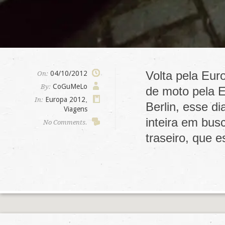
Volta pela Eur
04/10/2012
On:
CoGuMeLo
By:
de moto pela E
Europa 2012
,
In:
Berlin, esse di
Viagens
inteira em bus
No Comments.
traseiro, que