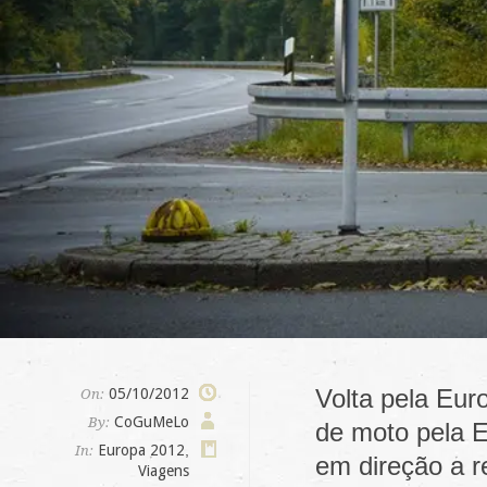
Volta pela Eur
05/10/2012
On:
CoGuMeLo
By:
de moto pela E
Europa 2012
,
In:
em direção a r
Viagens