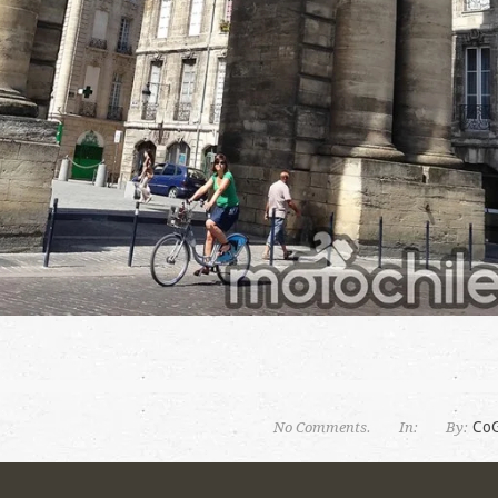
Co
No Comments.
In:
By: