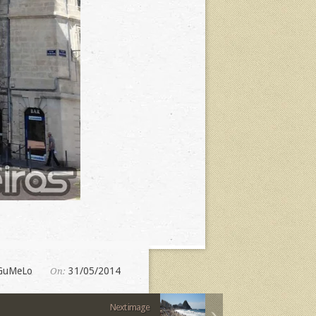
GuMeLo
31/05/2014
On:
Next image