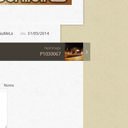
GuMeLo
31/05/2014
On:
Next image
P1030067
Nome