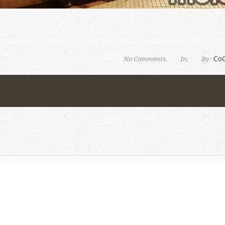
Co
No Comments.
In:
By: