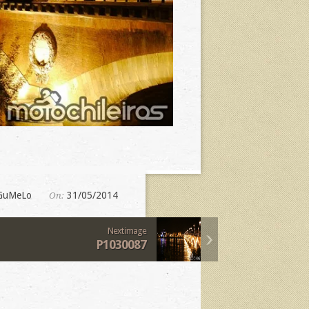
GuMeLo
31/05/2014
On:
Next image
P1030087