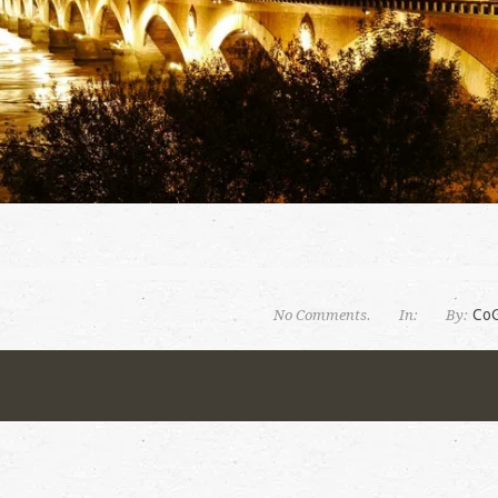
Co
No Comments.
In:
By: