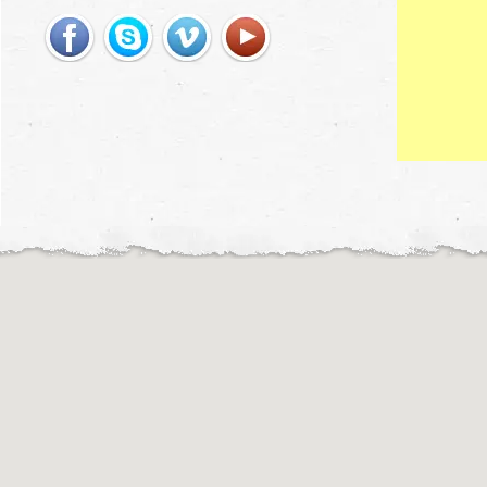
Motochileiros © 2019
Motochileiros