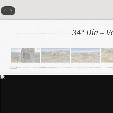
34° Dia – V