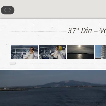
37° Dia – V