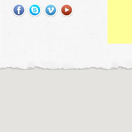
Motochileiros © 2019
Motochileiros