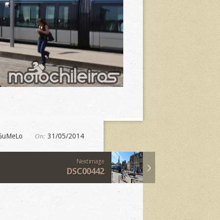
GuMeLo
31/05/2014
On:
Next image
DSC00442