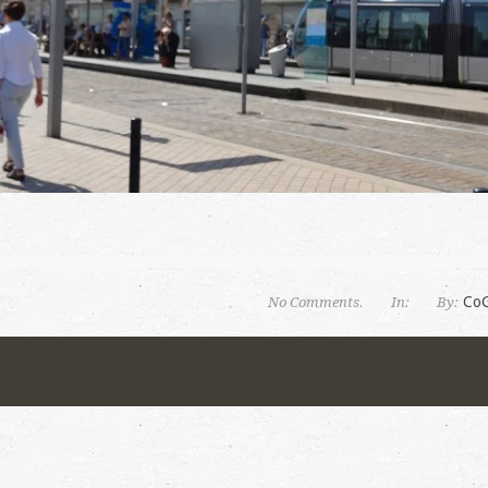
Co
No Comments.
In:
By: