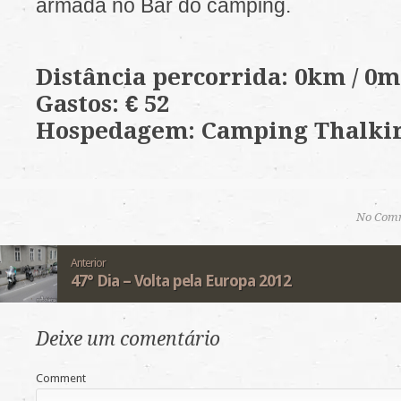
armada no Bar do camping.
Distância percorrida: 0km / 0m
Gastos: € 52
Hospedagem: Camping Thalki
No Com
Anterior
47° Dia – Volta pela Europa 2012
Deixe um comentário
Comment