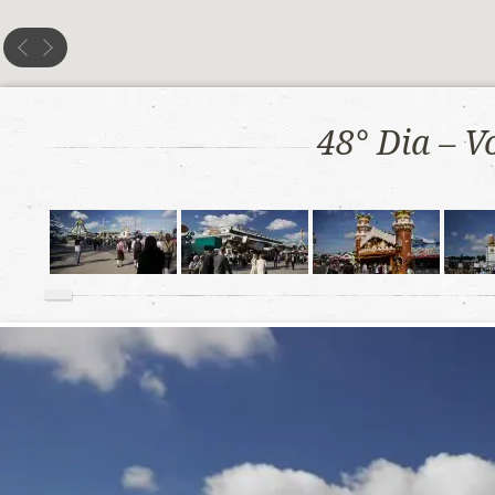
48° Dia – V