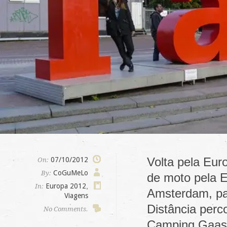
Volta pela Eur
07/10/2012
On:
CoGuMeLo
By:
de moto pela E
Europa 2012
,
In:
Amsterdam, pa
Viagens
Distância per
No Comments.
Camping Gaas