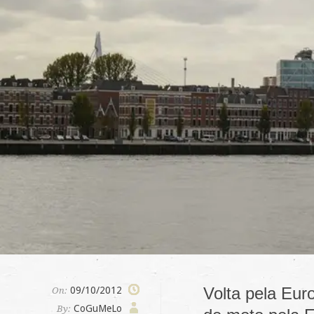
Volta pela Eur
09/10/2012
On:
CoGuMeLo
By: