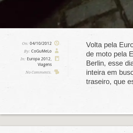
Volta pela Eur
04/10/2012
On:
CoGuMeLo
By:
de moto pela E
Europa 2012
,
In:
Berlin, esse di
Viagens
inteira em bus
No Comments.
traseiro, que