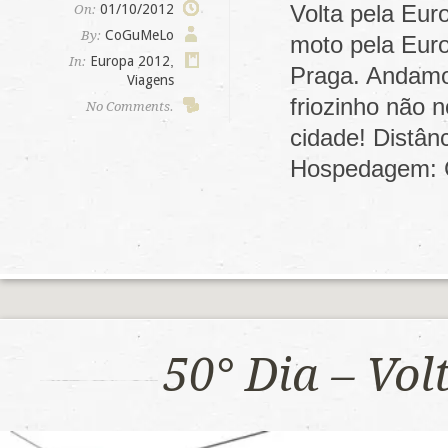
Volta pela Eur
01/10/2012
On:
CoGuMeLo
By:
moto pela Euro
Europa 2012
,
In:
Praga. Andamos
Viagens
friozinho não 
No Comments.
cidade! Distân
Hospedagem: 
50° Dia – Vo