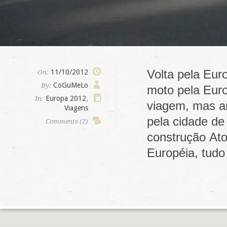
Volta pela Eur
11/10/2012
On:
CoGuMeLo
By:
moto pela Euro
Europa 2012
,
In:
viagem, mas an
Viagens
pela cidade de
Comments (2)
construção At
Européia, tudo