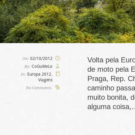
Volta pela Eur
02/10/2012
On:
CoGuMeLo
By:
de moto pela E
Europa 2012
,
In:
Praga, Rep. Ch
Viagens
caminho passa
No Comments.
muito bonita, 
alguma coisa,