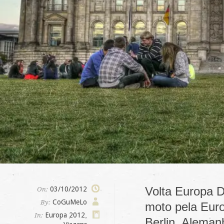
Volta Europa D
03/10/2012
On:
CoGuMeLo
By:
moto pela Euro
Europa 2012
,
In:
Berlin, Aleman