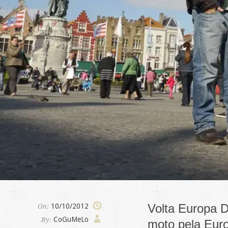
Volta Europa D
10/10/2012
On:
CoGuMeLo
By:
moto pela Euro