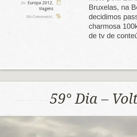
Europa 2012
,
In:
Bruxelas, na B
Viagens
decidimos pas
No Comments.
charmosa 100k
de tv de cont
59° Dia – Vo