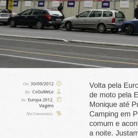
Volta pela Eur
30/09/2012
On:
CoGuMeLo
By:
de moto pela E
Europa 2012
,
In:
Monique até P
Viagens
Camping em Pr
No Comments.
comum e aconte
a noite. Justa