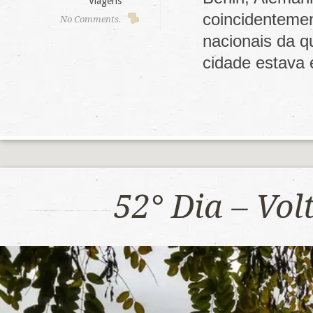
Viagens
coincidenteme
No Comments.
nacionais da q
cidade estava
52° Dia – Vo