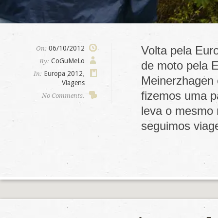
Volta pela Eur
06/10/2012
On:
CoGuMeLo
By:
de moto pela E
Europa 2012
,
In:
Meinerzhagen 
Viagens
fizemos uma p
No Comments.
leva o mesmo 
seguimos via