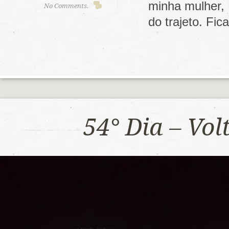
minha mulher,
No Comments.
do trajeto. F
54° Dia – Vo