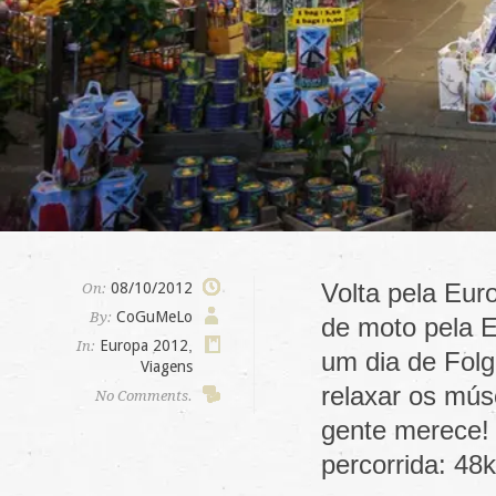
Volta pela Eur
08/10/2012
On:
CoGuMeLo
By:
de moto pela E
Europa 2012
,
In:
um dia de Fol
Viagens
relaxar os mús
No Comments.
gente merece!
percorrida: 4