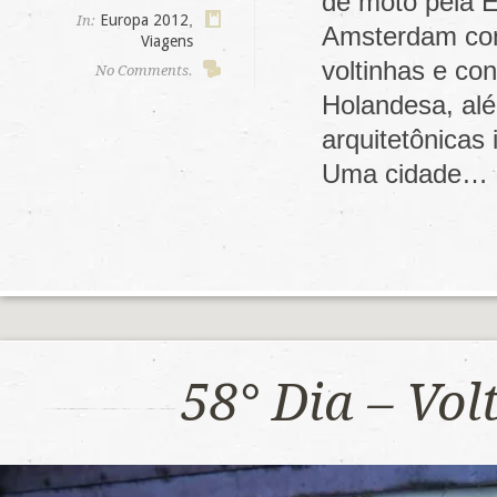
de moto pela E
Europa 2012
,
In:
Amsterdam com
Viagens
voltinhas e co
No Comments.
Holandesa, alé
arquitetônicas
Uma cidade…
58° Dia – Vo