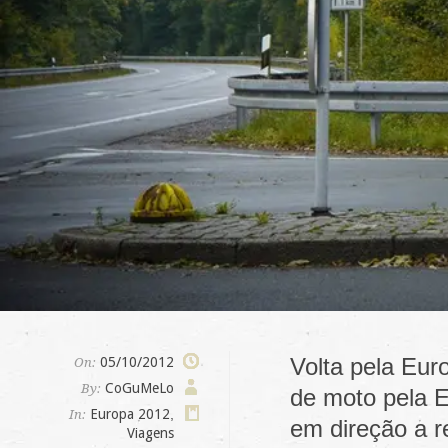
Volta pela Eur
05/10/2012
On:
CoGuMeLo
By:
de moto pela E
Europa 2012
,
In:
em direção a r
Viagens