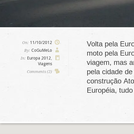
Volta pela Eur
11/10/2012
On:
CoGuMeLo
By:
moto pela Euro
Europa 2012
,
In:
viagem, mas an
Viagens
pela cidade de
Comments (2)
construção At
Européia, tudo