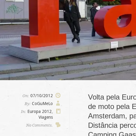
Volta pela Eur
07/10/2012
On:
CoGuMeLo
By:
de moto pela E
Europa 2012
,
In:
Amsterdam, pa
Viagens
Distância per
No Comments.
Camping Gaas