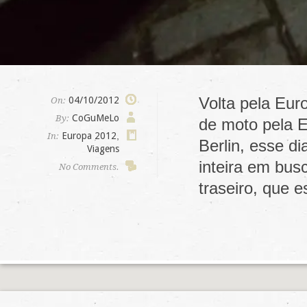
Volta pela Eur
04/10/2012
On:
CoGuMeLo
By:
de moto pela E
Europa 2012
,
In:
Berlin, esse di
Viagens
inteira em bus
No Comments.
traseiro, que