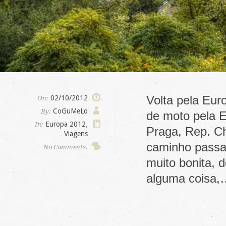
Volta pela Eur
02/10/2012
On:
CoGuMeLo
By:
de moto pela E
Europa 2012
,
In:
Praga, Rep. Ch
Viagens
caminho passa
No Comments.
muito bonita, 
alguma coisa,