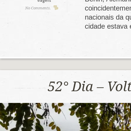
Viagens
coincidenteme
No Comments.
nacionais da q
cidade estava
52° Dia – Vo