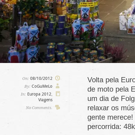
Volta pela Eur
08/10/2012
On:
CoGuMeLo
By:
de moto pela E
Europa 2012
,
In:
um dia de Fol
Viagens
relaxar os mús
No Comments.
gente merece!
percorrida: 4