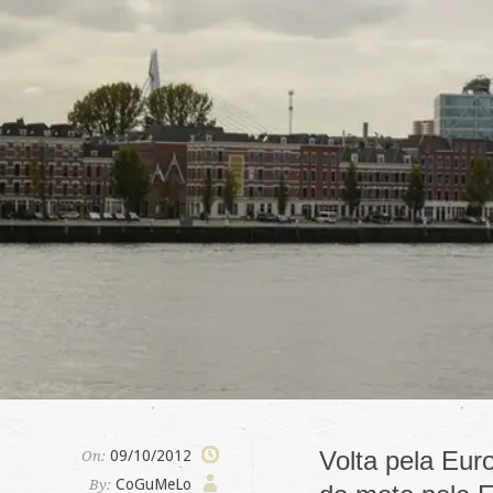
Volta pela Eur
09/10/2012
On:
CoGuMeLo
By: