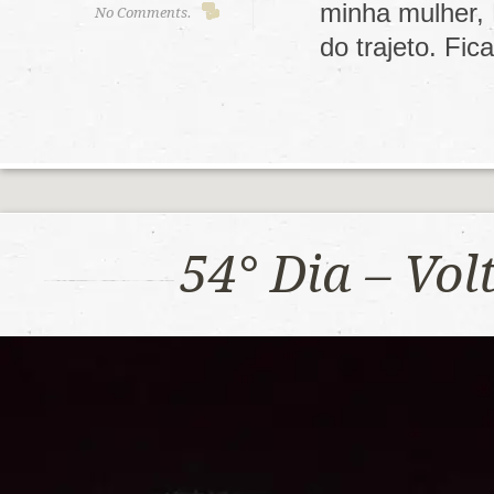
minha mulher,
No Comments.
do trajeto. F
54° Dia – Vo