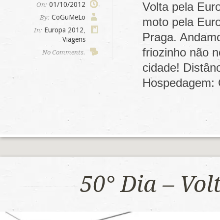
Volta pela Eur
01/10/2012
On:
CoGuMeLo
By:
moto pela Euro
Europa 2012
,
In:
Praga. Andamos
Viagens
friozinho não 
No Comments.
cidade! Distân
Hospedagem: 
50° Dia – Vo