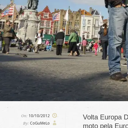
Volta Europa D
10/10/2012
On:
CoGuMeLo
By:
moto pela Euro