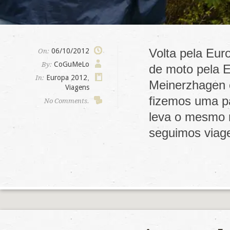
Volta pela Eur
06/10/2012
On:
CoGuMeLo
By:
de moto pela E
Europa 2012
,
In:
Meinerzhagen 
Viagens
fizemos uma p
No Comments.
leva o mesmo 
seguimos via