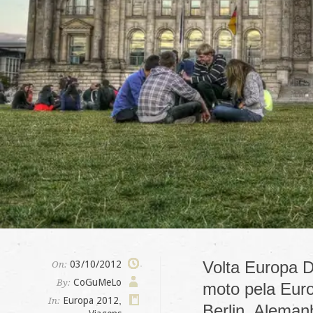
Volta Europa D
03/10/2012
On:
CoGuMeLo
By:
moto pela Euro
Europa 2012
,
In:
Berlin, Aleman