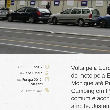
Volta pela Eur
30/09/2012
On:
CoGuMeLo
By:
de moto pela E
Europa 2012
,
In:
Monique até P
Viagens
Camping em Pr
No Comments.
comum e aconte
a noite. Justa