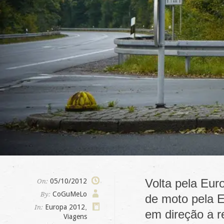
Volta pela Eur
05/10/2012
On:
CoGuMeLo
By:
de moto pela E
Europa 2012
,
In:
em direção a r
Viagens