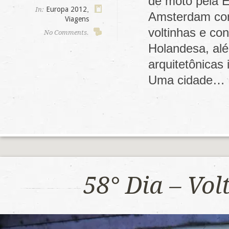
de moto pela E
Europa 2012
,
In:
Amsterdam com
Viagens
voltinhas e co
No Comments.
Holandesa, alé
arquitetônicas
Uma cidade…
58° Dia – Vo