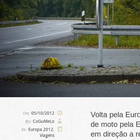
Volta pela Eur
05/10/2012
On:
CoGuMeLo
By:
de moto pela E
Europa 2012
,
In:
em direção a r
Viagens