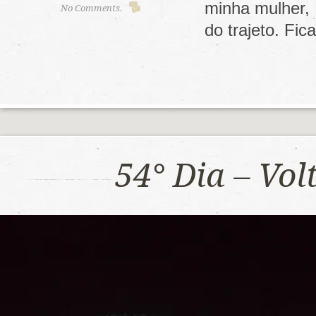
minha mulher,
No Comments.
do trajeto. F
54° Dia – Vo