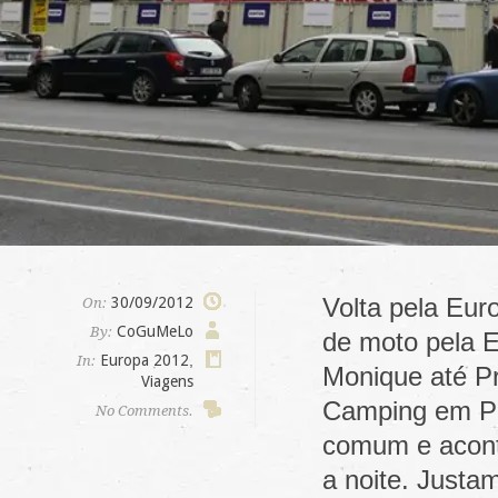
Volta pela Eur
30/09/2012
On:
CoGuMeLo
By:
de moto pela E
Europa 2012
,
In:
Monique até P
Viagens
Camping em Pr
No Comments.
comum e aconte
a noite. Justa