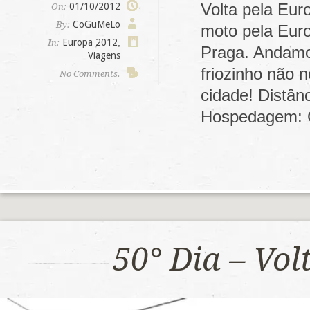
Volta pela Eur
01/10/2012
On:
CoGuMeLo
By:
moto pela Euro
Europa 2012
,
In:
Praga. Andamos
Viagens
friozinho não 
No Comments.
cidade! Distân
Hospedagem: 
50° Dia – Vo