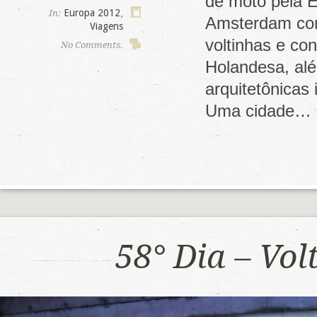
de moto pela E
Europa 2012
,
In:
Amsterdam com
Viagens
voltinhas e co
No Comments.
Holandesa, alé
arquitetônicas
Uma cidade…
58° Dia – Vo