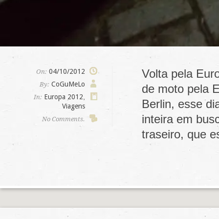
Volta pela Eur
04/10/2012
On:
CoGuMeLo
By:
de moto pela E
Europa 2012
,
In:
Berlin, esse di
Viagens
inteira em bus
No Comments.
traseiro, que