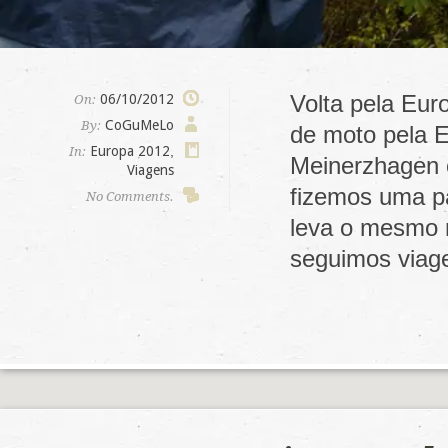
Volta pela Eur
06/10/2012
On:
CoGuMeLo
By:
de moto pela E
Europa 2012
,
In:
Meinerzhagen 
Viagens
fizemos uma p
No Comments.
leva o mesmo 
seguimos via