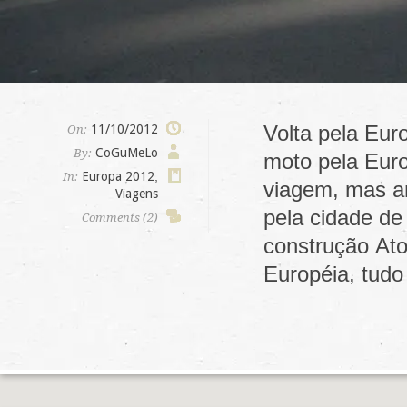
Volta pela Eur
11/10/2012
On:
CoGuMeLo
By:
moto pela Euro
Europa 2012
,
In:
viagem, mas an
Viagens
pela cidade de
Comments (2)
construção At
Européia, tudo