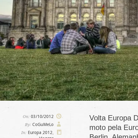
Volta Europa D
03/10/2012
On:
CoGuMeLo
By:
moto pela Euro
Europa 2012
,
In:
Berlin, Aleman