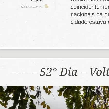
Viagens
coincidenteme
No Comments.
nacionais da q
cidade estava
52° Dia – Vo