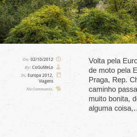
Volta pela Eur
02/10/2012
On:
CoGuMeLo
By:
de moto pela E
Europa 2012
,
In:
Praga, Rep. Ch
Viagens
caminho passa
No Comments.
muito bonita, 
alguma coisa,