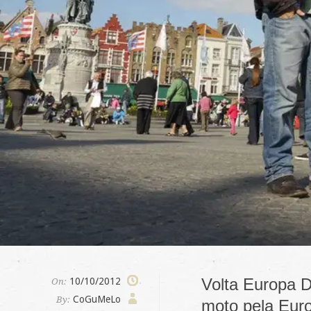
Volta Europa D
10/10/2012
On:
CoGuMeLo
By:
moto pela Euro