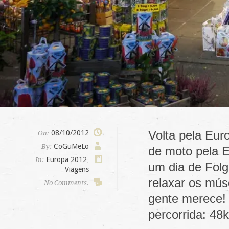
Volta pela Eur
08/10/2012
On:
CoGuMeLo
By:
de moto pela E
Europa 2012
,
In:
um dia de Fol
Viagens
relaxar os mús
No Comments.
gente merece!
percorrida: 4