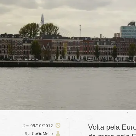
Volta pela Eur
09/10/2012
On:
CoGuMeLo
By: