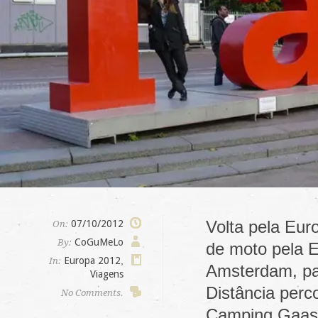
Volta pela Eur
07/10/2012
On:
CoGuMeLo
By:
de moto pela E
Europa 2012
,
In:
Amsterdam, pa
Viagens
Distância per
No Comments.
Camping Gaas