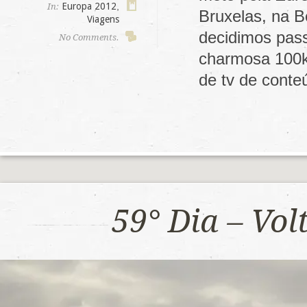
Europa 2012
,
In:
Bruxelas, na B
Viagens
decidimos pas
No Comments.
charmosa 100k
de tv de cont
59° Dia – Vo