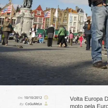
Volta Europa D
10/10/2012
On:
CoGuMeLo
By:
moto pela Euro