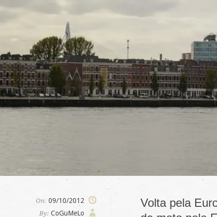
Volta pela Eur
09/10/2012
On:
CoGuMeLo
By: