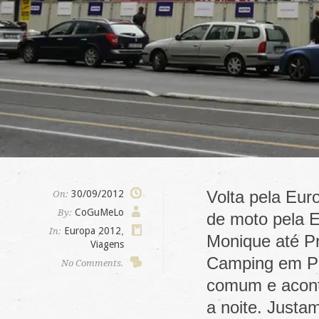
Volta pela Eur
30/09/2012
On:
CoGuMeLo
By:
de moto pela E
Europa 2012
,
In:
Monique até P
Viagens
Camping em Pr
No Comments.
comum e aconte
a noite. Justa