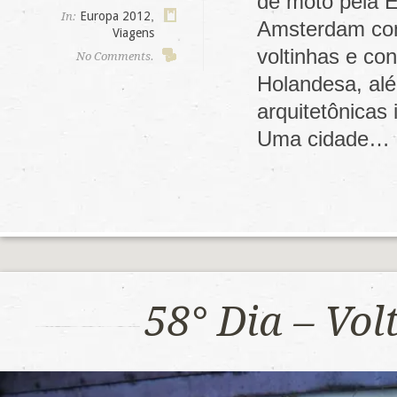
de moto pela E
Europa 2012
,
In:
Amsterdam com
Viagens
voltinhas e co
No Comments.
Holandesa, alé
arquitetônicas
Uma cidade…
58° Dia – Vo