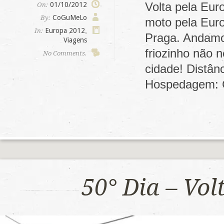
Volta pela Eur
01/10/2012
On:
CoGuMeLo
By:
moto pela Euro
Europa 2012
,
In:
Praga. Andamos
Viagens
friozinho não 
No Comments.
cidade! Distân
Hospedagem: 
50° Dia – Vo