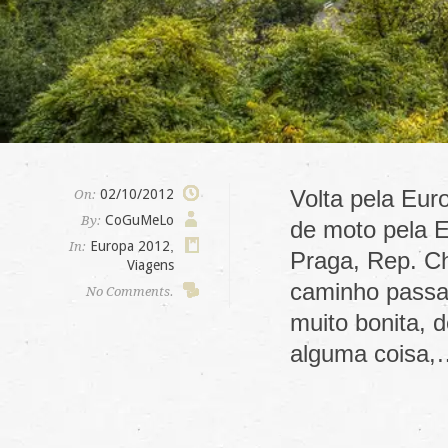
Volta pela Eur
02/10/2012
On:
CoGuMeLo
By:
de moto pela E
Europa 2012
,
In:
Praga, Rep. Ch
Viagens
caminho passa
No Comments.
muito bonita, 
alguma coisa,