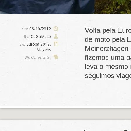
Volta pela Eur
06/10/2012
On:
CoGuMeLo
By:
de moto pela E
Europa 2012
,
In:
Meinerzhagen 
Viagens
fizemos uma p
No Comments.
leva o mesmo 
seguimos via