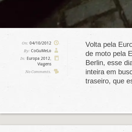
Volta pela Eur
04/10/2012
On:
CoGuMeLo
By:
de moto pela E
Europa 2012
,
In:
Berlin, esse di
Viagens
inteira em bus
No Comments.
traseiro, que