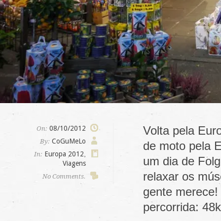
Volta pela Eur
08/10/2012
On:
CoGuMeLo
By:
de moto pela E
Europa 2012
,
In:
um dia de Fol
Viagens
relaxar os mús
No Comments.
gente merece!
percorrida: 4