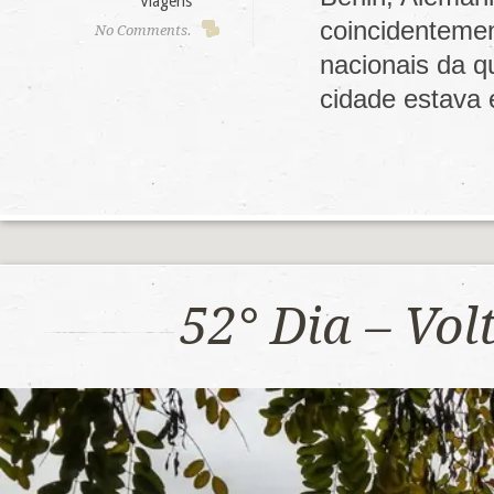
Viagens
coincidenteme
No Comments.
nacionais da q
cidade estava
52° Dia – Vo