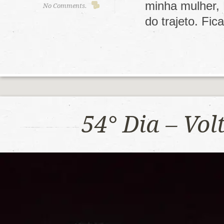
minha mulher,
No Comments.
do trajeto. F
54° Dia – Vo