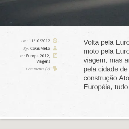
Volta pela Eur
11/10/2012
On:
CoGuMeLo
By:
moto pela Euro
Europa 2012
,
In:
viagem, mas an
Viagens
pela cidade de
Comments (2)
construção At
Européia, tudo