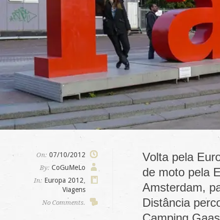
Volta pela Eur
07/10/2012
On:
CoGuMeLo
By:
de moto pela E
Europa 2012
,
In:
Amsterdam, pa
Viagens
Distância per
No Comments.
Camping Gaas