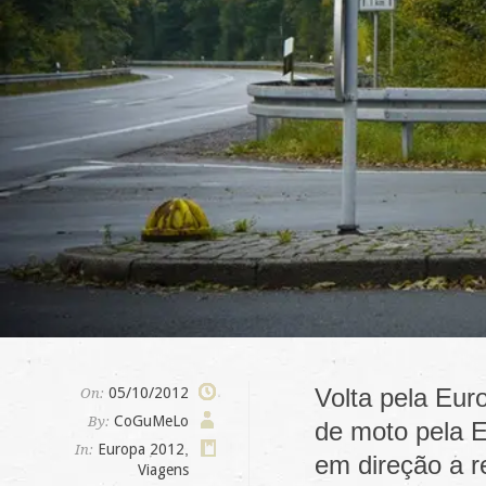
Volta pela Eur
05/10/2012
On:
CoGuMeLo
By:
de moto pela E
Europa 2012
,
In:
em direção a r
Viagens