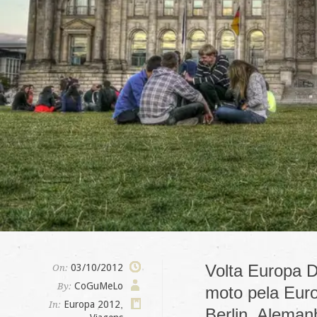
Volta Europa D
03/10/2012
On:
CoGuMeLo
By:
moto pela Euro
Europa 2012
,
In:
Berlin, Aleman